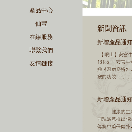
產品中心
仙豐
新聞資訊
在線服務
新增產品通知
聯繫我們
【岷山】安宮牛
18185 安宮
友情鏈接
通《溫病條辨》
竅的功效。 ...
新增產品通知-
健康的生活已
司現誠意推出4
傳統中藥保健外﹐